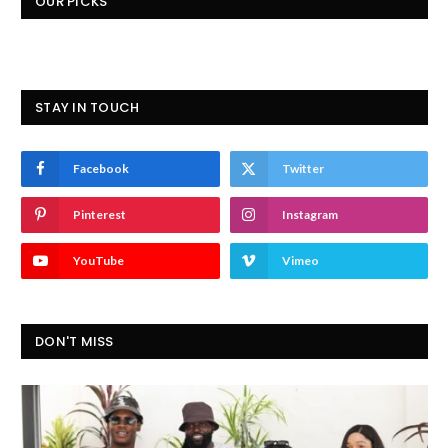
OUR PICKS
STAY IN TOUCH
Facebook
Twitter
Pinterest
Instagram
YouTube
Vimeo
DON'T MISS