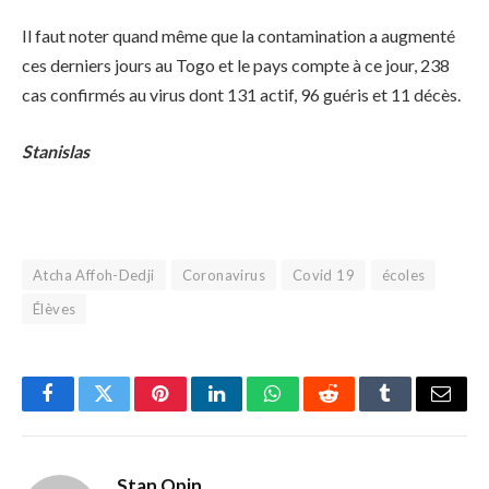
Il faut noter quand même que la contamination a augmenté
ces derniers jours au Togo et le pays compte à ce jour, 238
cas confirmés au virus dont 131 actif, 96 guéris et 11 décès.
Stanislas
Atcha Affoh-Dedji
Coronavirus
Covid 19
écoles
Élèves
Facebook
Twitter
Pinterest
LinkedIn
WhatsApp
Reddit
Tumblr
Email
Stan Opin