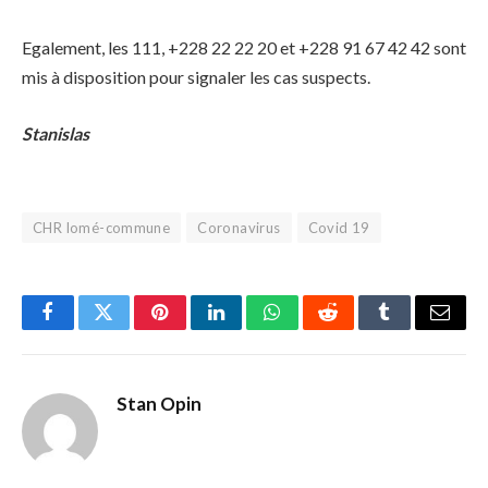
Egalement, les 111, +228 22 22 20 et +228 91 67 42 42 sont
mis à disposition pour signaler les cas suspects.
Stanislas
CHR lomé-commune
Coronavirus
Covid 19
Facebook
Twitter
Pinterest
LinkedIn
WhatsApp
Reddit
Tumblr
Email
Stan Opin