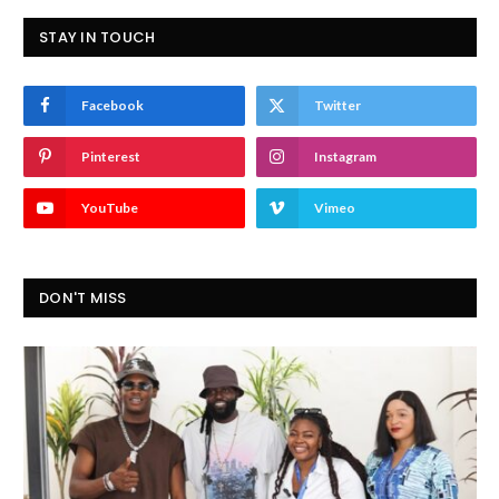
STAY IN TOUCH
Facebook
Twitter
Pinterest
Instagram
YouTube
Vimeo
DON'T MISS