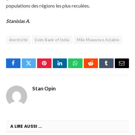
populations des régions les plus reculées.
Stanislas A.
électricité
Exim Bank of India
Mila Mawunyo Aziable
Facebook
Twitter
Pinterest
LinkedIn
WhatsApp
Reddit
Tumblr
Email
Stan Opin
A LIRE AUSSI ...