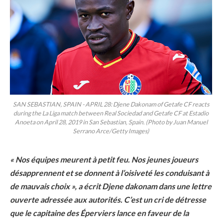
SAN SEBASTIAN, SPAIN - APRIL 28: Djene Dakonam of Getafe CF reacts
during the La Liga match between Real Sociedad and Getafe CF at Estadio
Anoeta on April 28, 2019 in San Sebastian, Spain. (Photo by Juan Manuel
Serrano Arce/Getty Images)
« Nos équipes meurent à petit feu. Nos jeunes joueurs
désapprennent et se donnent à l’oisiveté les conduisant à
de mauvais choix », a écrit Djene dakonam dans une lettre
ouverte adressée aux autorités. C’est un cri de détresse
que le capitaine des Éperviers lance en faveur de la