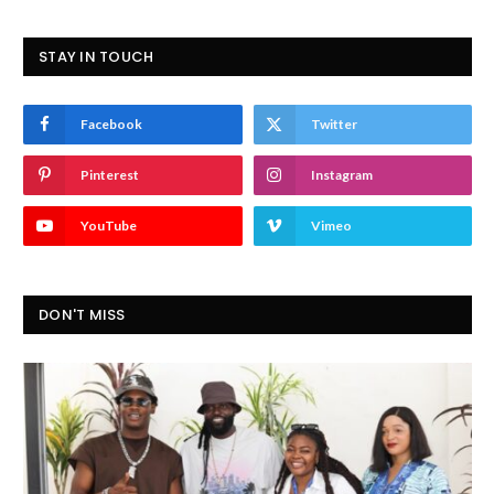
STAY IN TOUCH
Facebook
Twitter
Pinterest
Instagram
YouTube
Vimeo
DON'T MISS