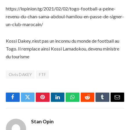
https://lopinion.tg/2021/02/02/togo-football-a-peine-
revenu-du-chan-sama-abdoul-hamilou-en-passe-de-signer-
un-club-marocain/
Kossi Dakey, n’est pas un inconnu du monde de football au
Togo. Il remplace ainsi Kossi Lamadokou, devenu ministre
du tourisme
Chris DAKEY
FTF
Facebook
Twitter
Pinterest
LinkedIn
WhatsApp
Reddit
Tumblr
Email
Stan Opin