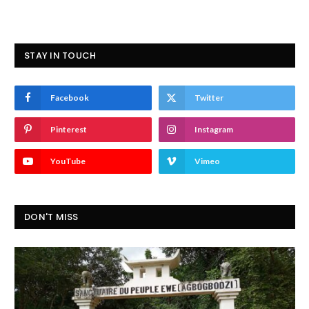
STAY IN TOUCH
Facebook
Twitter
Pinterest
Instagram
YouTube
Vimeo
DON'T MISS