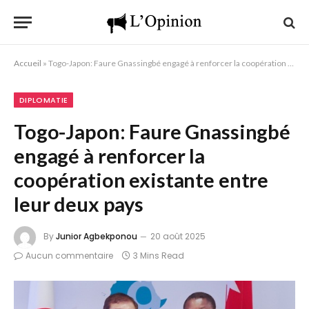
Accueil
»
Togo-Japon: Faure Gnassingbé engagé à renforcer la coopération existante entre leur deux pays
DIPLOMATIE
Togo-Japon: Faure Gnassingbé
engagé à renforcer la
coopération existante entre
leur deux pays
By
Junior Agbekponou
20 août 2025
Aucun commentaire
3 Mins Read