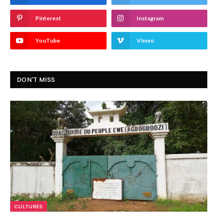
Pinterest
Instagram
YouTube
Vimeo
DON'T MISS
CULTURES