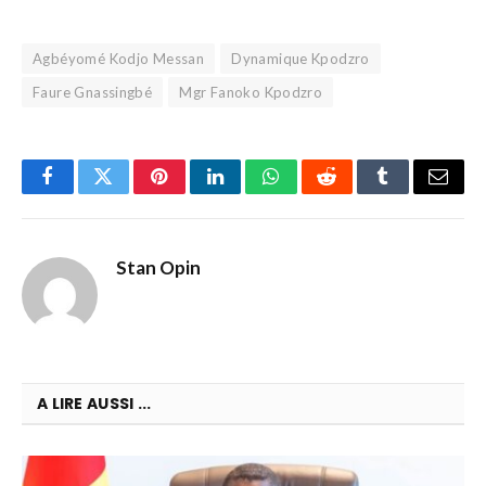
Agbéyomé Kodjo Messan
Dynamique Kpodzro
Faure Gnassingbé
Mgr Fanoko Kpodzro
Facebook
Twitter
Pinterest
LinkedIn
WhatsApp
Reddit
Tumblr
Email
Stan Opin
A LIRE AUSSI ...