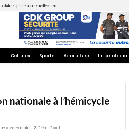
pulaires, place au recueillement
e
Cultures
Sports
Agriculture
International
i
n nationale à l’hémicycle
cun commentaire
2 Mins Read