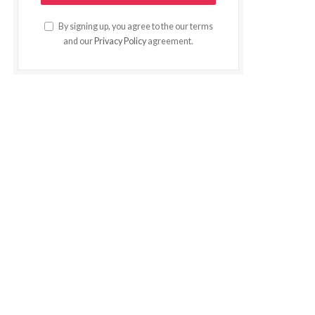
By signing up, you agree to the our terms
and our
Privacy Policy
agreement.