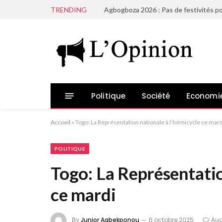
TRENDING
Agbogboza 2026 : Pas de festivités po
Politique
Société
Economi
Accueil
»
Togo: La Représentation nationale à l’hémicycle ce mard
POLITIQUE
Togo: La Représentatio
ce mardi
By
Junior Agbekponou
6 octobre 2025
Au