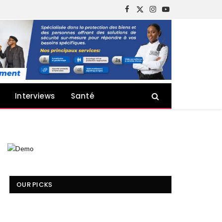
Facebook
X
Instagram
YouTube
(Twitter)
Interviews
Santé
OUR PICKS