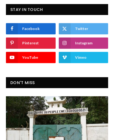
STAY IN TOUCH
Facebook
Twitter
Pinterest
Instagram
YouTube
Vimeo
DON'T MISS