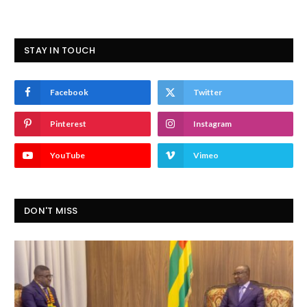
STAY IN TOUCH
Facebook
Twitter
Pinterest
Instagram
YouTube
Vimeo
DON'T MISS