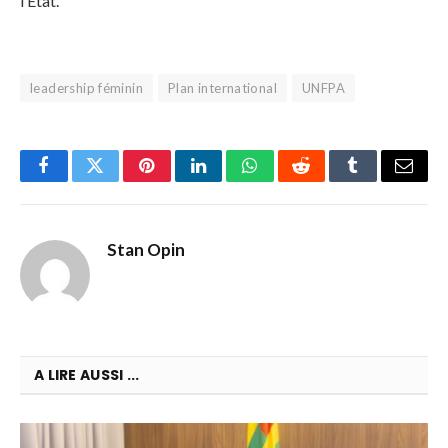
l’État.
leadership féminin
Plan international
UNFPA
Facebook
Twitter
Pinterest
LinkedIn
WhatsApp
Reddit
Tumblr
Email
Stan Opin
A LIRE AUSSI ...