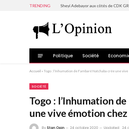
TRENDING
Politique
Société
Economi
Accueil
»
Togo : l’Inhumation de Fambaré Natchaba crée une viv
SOCIÉTÉ
Togo : l’Inhumation d
une vive émotion chez
By
Stan Opin
24 octobre 2020
Updated:
24 