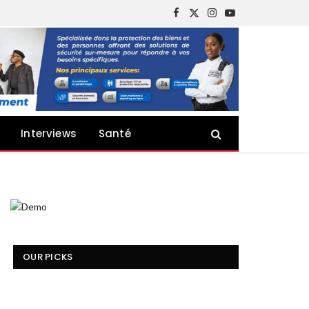
Facebook
X
Instagram
YouTube
(Twitter)
Interviews
Santé
OUR PICKS