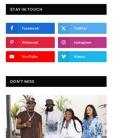
STAY IN TOUCH
Facebook
Twitter
Pinterest
Instagram
YouTube
Vimeo
DON'T MISS