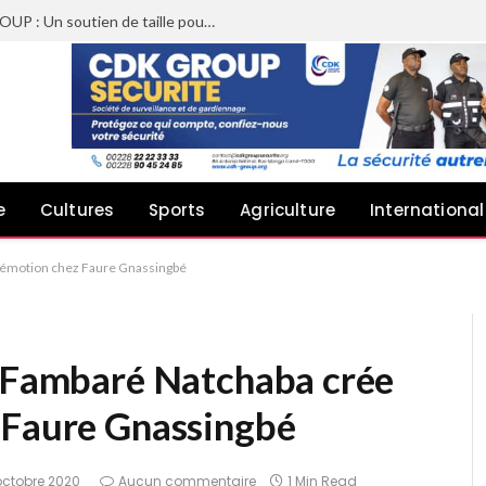
Sheyi Adebayor aux côtés de CDK GROUP : Un soutien de taille pour le concert de Joachin Migos
e
Cultures
Sports
Agriculture
International
e émotion chez Faure Gnassingbé
e Fambaré Natchaba crée
 Faure Gnassingbé
octobre 2020
Aucun commentaire
1 Min Read