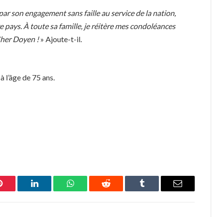
, par son engagement sans faille au service de la nation,
e pays. À toute sa famille, je réitère mes condoléances
Cher Doyen !
» Ajoute-t-il.
 l’âge de 75 ans.
Pinterest
LinkedIn
WhatsApp
Reddit
Tumblr
Email