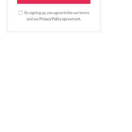
By signing up, you agree to the our terms
and our
Privacy Policy
agreement.