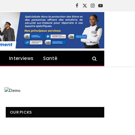
Facebook
X
Instagram
YouTube
(Twitter)
Interviews
Santé
OUR PICKS