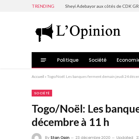
TRENDING
Politique
Société
Economi
Accueil
»
Togo/Noël: Les banques ferment demain jeudi 24 déce
SOCIÉTÉ
Togo/Noël: Les banque
décembre à 11 h
By
Stan Opin
23 décembre 2020
Updated:
2