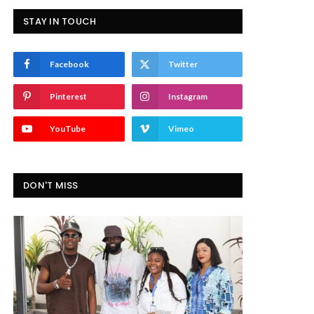
STAY IN TOUCH
Facebook
Twitter
Pinterest
Instagram
YouTube
Vimeo
DON'T MISS