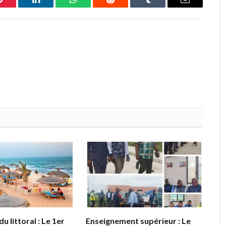
Pinterest
LinkedIn
WhatsApp
Reddit
Tumblr
Email
u littoral : Le 1er
Enseignement supérieur : Le