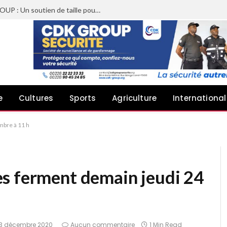
Sheyi Adebayor aux côtés de CDK GROUP : Un soutien de taille pour le concert de Joachin Migos
e
Cultures
Sports
Agriculture
International
mbre à 11 h
s ferment demain jeudi 24
3 décembre 2020
Aucun commentaire
1 Min Read