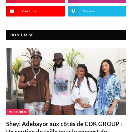
YouTube
Vimeo
DON'T MISS
CULTURES
Sheyi Adebayor aux côtés de CDK GROUP :
Un soutien de taille pour le concert de