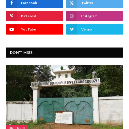
Facebook
Twitter
Pinterest
Instagram
YouTube
Vimeo
DON'T MISS
CULTURES