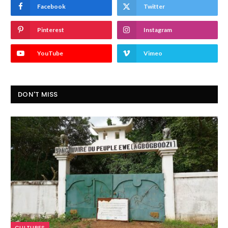
Facebook
Twitter
Pinterest
Instagram
YouTube
Vimeo
DON'T MISS
CULTURES