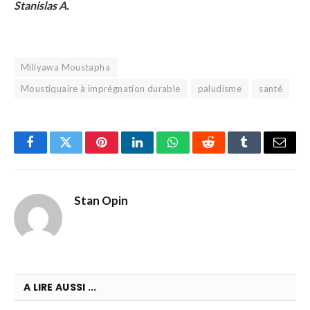
Stanislas A.
Miliyawa Moustapha
Moustiquaire à imprégnation durable
paludisme
santé
Facebook
Twitter
Pinterest
LinkedIn
WhatsApp
Reddit
Tumblr
Email
Stan Opin
A LIRE AUSSI ...