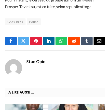
Prosper Toviekou, est en fuite, selon republicoftogo.
Gros-bras
Police
Facebook
Twitter
Pinterest
LinkedIn
WhatsApp
Reddit
Tumblr
Email
Stan Opin
A LIRE AUSSI ...