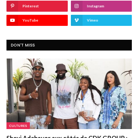
Pinterest
Instagram
YouTube
Vimeo
DON'T MISS
CULTURES