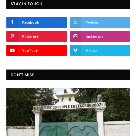
STAY IN TOUCH
Facebook
Twitter
Pinterest
Instagram
YouTube
Vimeo
DON'T MISS