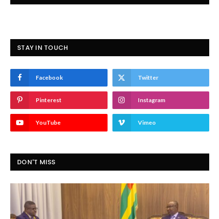
STAY IN TOUCH
Facebook
Twitter
Pinterest
Instagram
YouTube
Vimeo
DON'T MISS