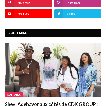
Pinterest
Instagram
YouTube
Vimeo
DON'T MISS
CULTURES
Sheyi Adebayor aux côtés de CDK GROUP :