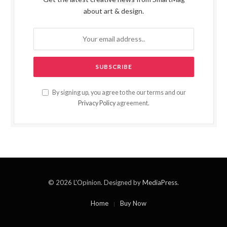
about art & design.
By signing up, you agree to the our terms and our
Privacy Policy
agreement.
© 2026 L'Opinion. Designed by
MediaPress
.
Home
Buy Now