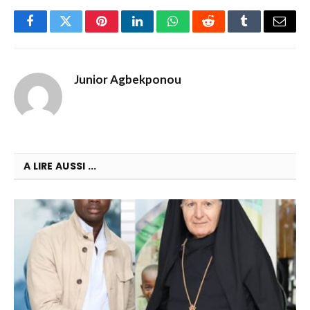
Facebook
Twitter
Pinterest
LinkedIn
WhatsApp
Reddit
Tumblr
Email
Junior Agbekponou
A LIRE AUSSI ...