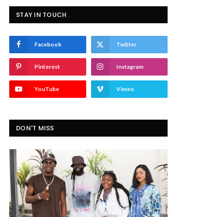
STAY IN TOUCH
Facebook
Twitter
Pinterest
Instagram
YouTube
Vimeo
DON'T MISS