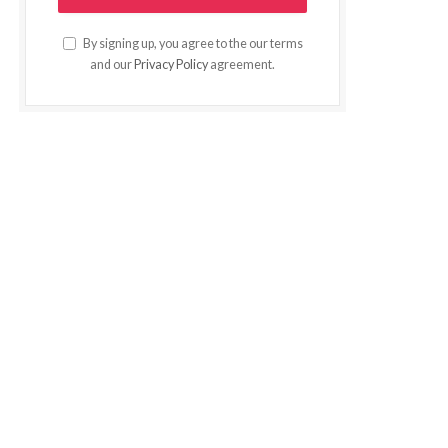
By signing up, you agree to the our terms
and our
Privacy Policy
agreement.