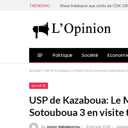
TRENDING
Politique
Société
Economi
Accueil
»
USP de Kazaboua: Le Maire de la commune Sotouboua 3 e
SOCIÉTÉ
USP de Kazaboua: Le 
Sotouboua 3 en visite 
By
Junior Agbekponou
13 janvier 2026
Updat