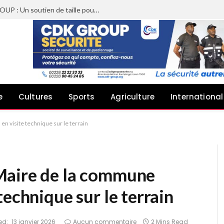
Sheyi Adebayor aux côtés de CDK GROUP : Un soutien de taille pour le concert de Joachin Migos
e
Cultures
Sports
Agriculture
International
n visite technique sur le terrain
Maire de la commune
technique sur le terrain
ed:
13 janvier 2026
Aucun commentaire
2 Mins Read