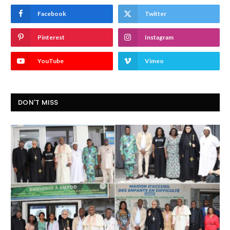
Facebook
Twitter
Pinterest
Instagram
YouTube
Vimeo
DON'T MISS