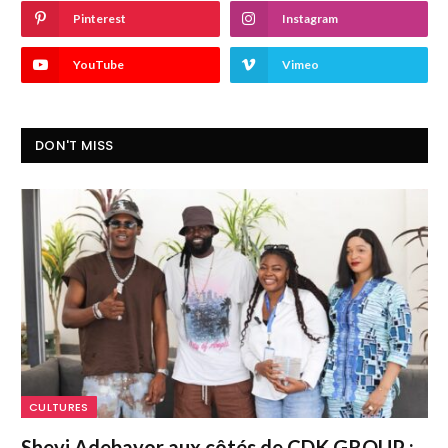
Pinterest
Instagram
YouTube
Vimeo
DON'T MISS
CULTURES
Sheyi Adebayor aux côtés de CDK GROUP :