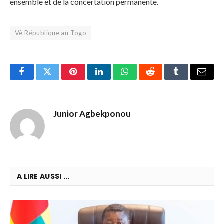
ensemble et de la concertation permanente.
Vè République au Togo
Facebook
Twitter
Pinterest
LinkedIn
WhatsApp
Reddit
Tumblr
Email
Junior Agbekponou
A LIRE AUSSI ...