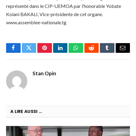
représenté dans le CIP-UEMOA par l’honorable Yobate
Kolani BAKALI, Vice-présidente de cet organe.
www.assemblee-nationale.tg
Facebook
Twitter
Pinterest
LinkedIn
WhatsApp
Reddit
Tumblr
Email
Stan Opin
A LIRE AUSSI ...