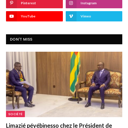
Pinterest
Instagram
YouTube
Vimeo
DON'T MISS
SOCIÉTÉ
Limazié péyébinesso chez le Président de