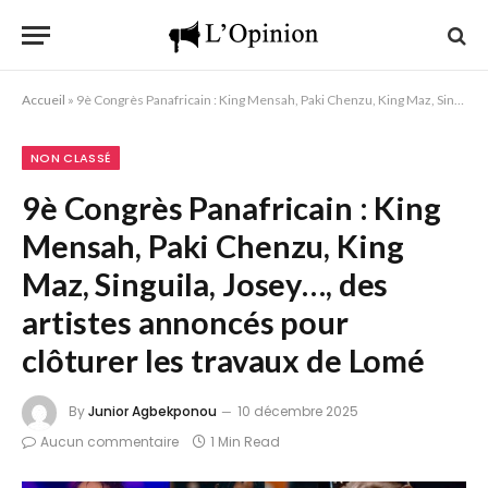
Accueil
»
9è Congrès Panafricain : King Mensah, Paki Chenzu, King Maz, Singuila, Josey…, des artistes annoncés pour clôturer les travaux de Lomé
NON CLASSÉ
9è Congrès Panafricain : King
Mensah, Paki Chenzu, King
Maz, Singuila, Josey…, des
artistes annoncés pour
clôturer les travaux de Lomé
By
Junior Agbekponou
10 décembre 2025
Aucun commentaire
1 Min Read