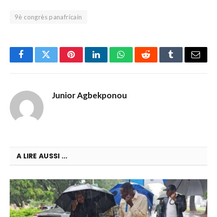
9è congrès panafricain
Facebook
Twitter
Pinterest
LinkedIn
WhatsApp
Reddit
Tumblr
Email
Junior Agbekponou
A LIRE AUSSI ...