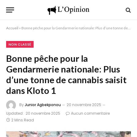
Accueil
»
Bonne pêche pour la Gendarmerie nationale: Plus d’une tonne de cannabis saisit dans Kloto 1
NON CLASSÉ
Bonne pêche pour la
Gendarmerie nationale: Plus
d’une tonne de cannabis saisit
dans Kloto 1
By
Junior Agbekponou
20 novembre 2025
Updated:
20 novembre 2025
Aucun commentaire
2 Mins Read