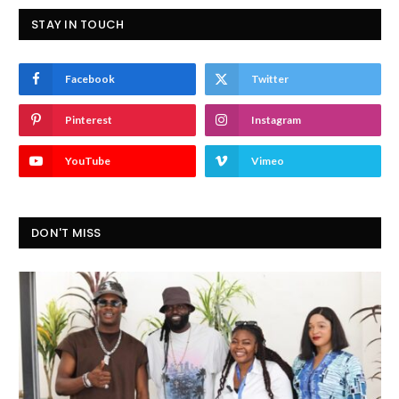
STAY IN TOUCH
Facebook
Twitter
Pinterest
Instagram
YouTube
Vimeo
DON'T MISS