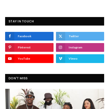
STAY IN TOUCH
Facebook
Twitter
Pinterest
Instagram
YouTube
Vimeo
DON'T MISS