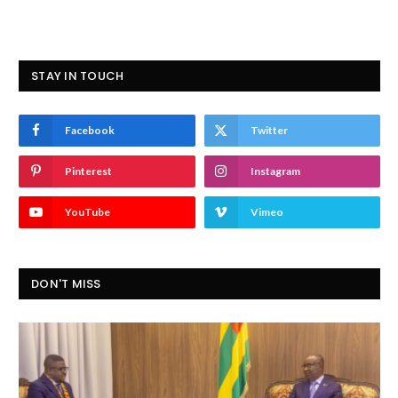
STAY IN TOUCH
Facebook
Twitter
Pinterest
Instagram
YouTube
Vimeo
DON'T MISS