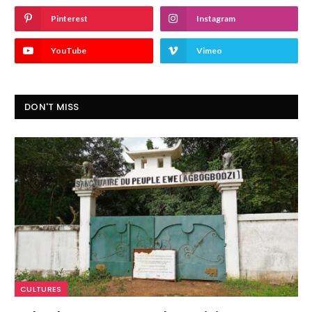
Pinterest
Instagram
YouTube
Vimeo
DON'T MISS
CULTURES