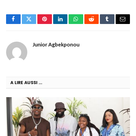
Facebook
Twitter
Pinterest
LinkedIn
WhatsApp
Reddit
Tumblr
Email
Junior Agbekponou
A LIRE AUSSI ...