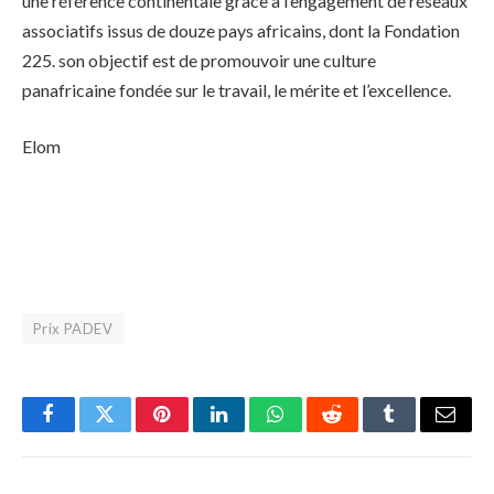
une référence continentale grâce à l’engagement de réseaux
associatifs issus de douze pays africains, dont la Fondation
225. son objectif est de promouvoir une culture
panafricaine fondée sur le travail, le mérite et l’excellence.
Elom
Prix PADEV
Facebook
Twitter
Pinterest
LinkedIn
WhatsApp
Reddit
Tumblr
Email