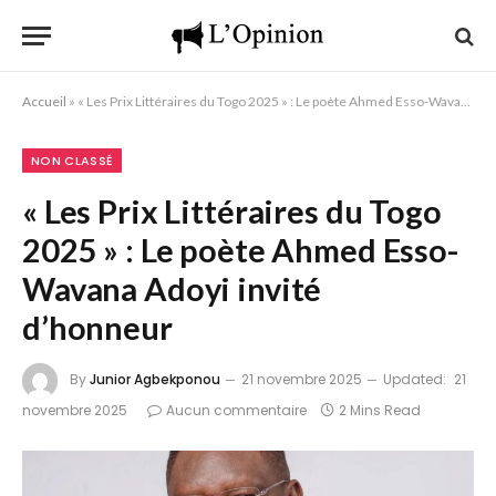
Accueil
»
« Les Prix Littéraires du Togo 2025 » : Le poète Ahmed Esso-Wavana Adoyi invité d’honneur
NON CLASSÉ
« Les Prix Littéraires du Togo
2025 » : Le poète Ahmed Esso-
Wavana Adoyi invité
d’honneur
By
Junior Agbekponou
21 novembre 2025
Updated:
21
novembre 2025
Aucun commentaire
2 Mins Read