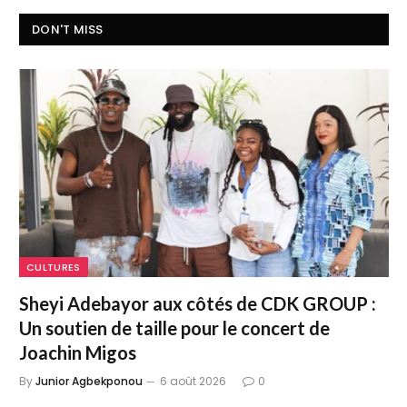
DON'T MISS
CULTURES
Sheyi Adebayor aux côtés de CDK GROUP :
Un soutien de taille pour le concert de
Joachin Migos
By
Junior Agbekponou
6 août 2026
0