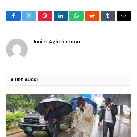
Facebook
Twitter
Pinterest
LinkedIn
WhatsApp
Reddit
Tumblr
Email
Junior Agbekponou
A LIRE AUSSI ...