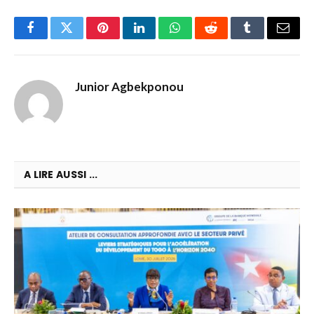
Facebook
Twitter
Pinterest
LinkedIn
WhatsApp
Reddit
Tumblr
Email
Junior Agbekponou
A LIRE AUSSI ...