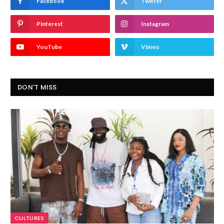
Facebook
Twitter
Pinterest
Instagram
YouTube
Vimeo
DON'T MISS
CULTURES