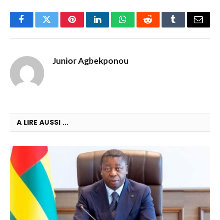
Facebook
Twitter
Pinterest
LinkedIn
WhatsApp
Reddit
Tumblr
Email
Junior Agbekponou
A LIRE AUSSI ...