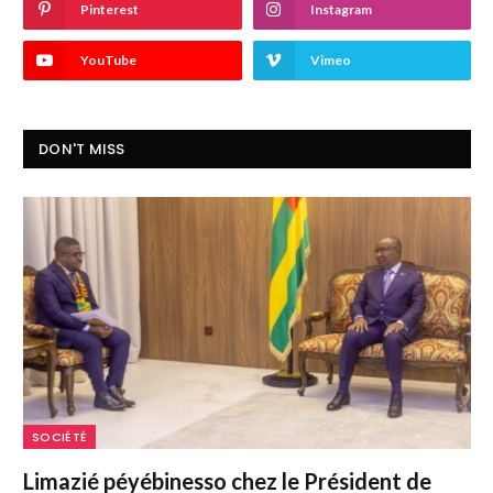
Pinterest
Instagram
YouTube
Vimeo
DON'T MISS
SOCIÉTÉ
Limazié péyébinesso chez le Président de