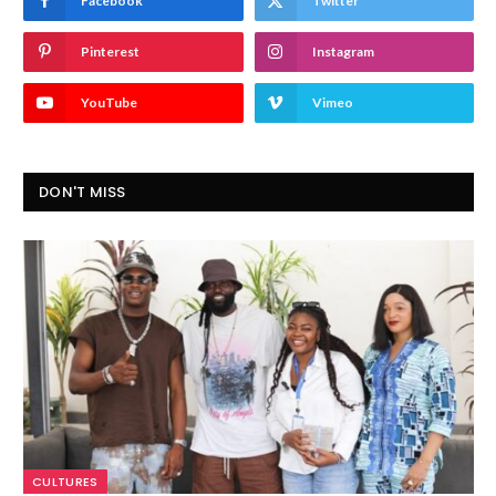
Facebook
Twitter
Pinterest
Instagram
YouTube
Vimeo
DON'T MISS
CULTURES