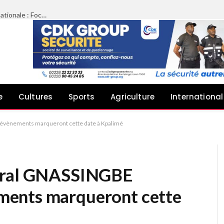
Limazié péyébinesso chez le Président de l’Assemblée nationale : Focus sur le plaidoyer des architectes pour une meilleure implication dans les projets publics
e
Cultures
Sports
Agriculture
International
évènements marqueront cette date à Kpalimé
néral GNASSINGBE
ents marqueront cette