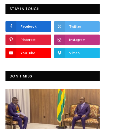
STAY IN TOUCH
Facebook
Twitter
Pinterest
Instagram
YouTube
Vimeo
DON'T MISS