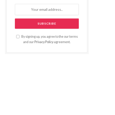
By signing up, you agree to the our terms
and our
Privacy Policy
agreement.