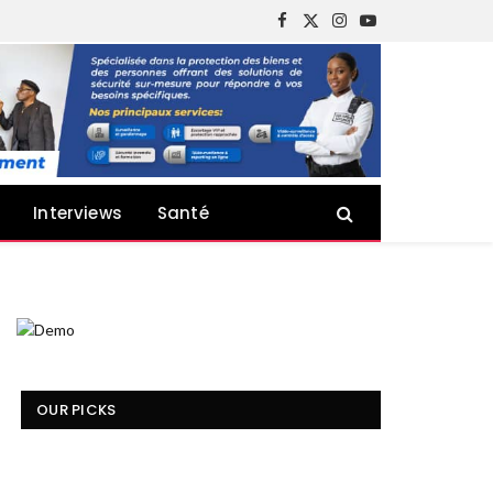
Facebook
X
Instagram
YouTube
(Twitter)
Interviews
Santé
OUR PICKS