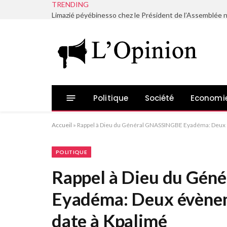
TRENDING
Politique
Société
Economi
Accueil
»
Rappel à Dieu du Général GNASSINGBE Eyadéma: Deux 
POLITIQUE
Rappel à Dieu du Gé
Eyadéma: Deux évènem
date à Kpalimé