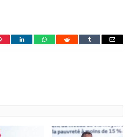
Pinterest
LinkedIn
WhatsApp
Reddit
Tumblr
Email