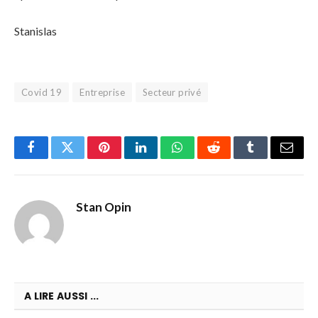
Stanislas
Covid 19
Entreprise
Secteur privé
Facebook
Twitter
Pinterest
LinkedIn
WhatsApp
Reddit
Tumblr
Email
Stan Opin
A LIRE AUSSI ...