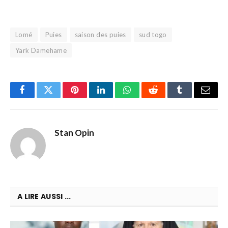
Lomé
Puies
saison des puies
sud togo
Yark Damehame
Facebook
Twitter
Pinterest
LinkedIn
WhatsApp
Reddit
Tumblr
Email
Stan Opin
A LIRE AUSSI ...