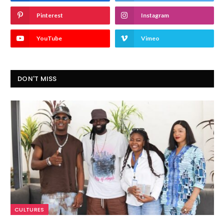
Pinterest
Instagram
YouTube
Vimeo
DON'T MISS
CULTURES