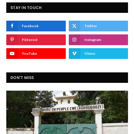
STAY IN TOUCH
Facebook
Twitter
Pinterest
Instagram
YouTube
Vimeo
DON'T MISS