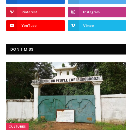
Pinterest
Instagram
YouTube
Vimeo
DON'T MISS
CULTURES