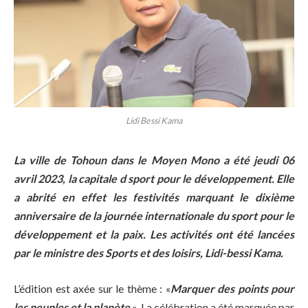
Lidi Bessi Kama
La ville de
Tohoun
dans le Moye
n
Mono a été jeudi 06
avril 2023, la capitale d sport pour le développement.
Elle
a abrité en effet les festivités marquant le dixième
anniversaire de la journée internationale du sport pour le
développement et la paix.
Les activités ont été lancées
par le ministre
des Sports et
des loisirs,
Lidi-bessi
Kama
.
L’édition est axée sur le thème :
«
Marquer
des points pour
les peuples et la planète
».
La célébration a été marquée par