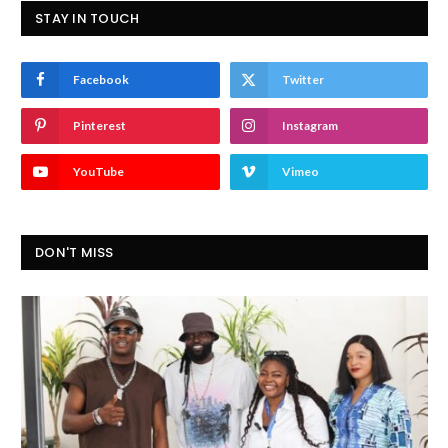
STAY IN TOUCH
Facebook
Twitter
Pinterest
Instagram
YouTube
Vimeo
DON'T MISS